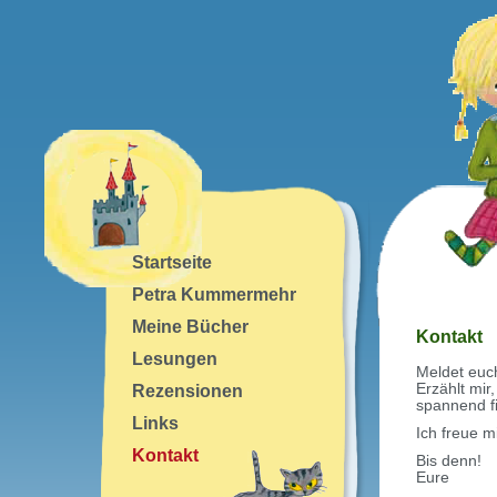
Startseite
Petra Kummermehr
Meine Bücher
Kontakt
Lesungen
Meldet euc
Rezensionen
Erzählt mir
spannend fin
Links
Ich freue 
Kontakt
Bis denn!
Eure